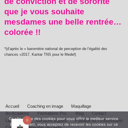
de conviction et de sororité
que je vous souhaite
mesdames une belle rentrée…
colorée !!
*(d’après le « baromètre national de perception de l’égalité des
chances »2017, Kantar TNS pour le Medef)
Accueil
Coaching en image
Maquillage
Be Academy
Formations Pro.
Blog
Contact
Ce site utilise des cookies pour vous offrir le meilleur service.
La Boutique
Mentions légales
Politique de confidentialité
0
En continuant, vous acceptez de recevoir les cookies sur ce
Conditions générales de vente