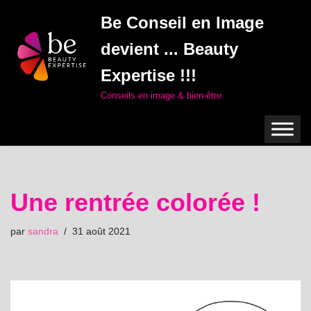
Be Conseil en Image
Aller
devient ... Beauty
au
contenu
Expertise !!!
Conseils en image & bien-être
Une rentrée colorée !
par
sandra
31 août 2021