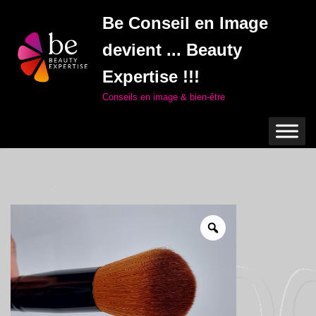
Be Conseil en Image
Aller
devient ... Beauty
au
contenu
Expertise !!!
Conseils en image & bien-être