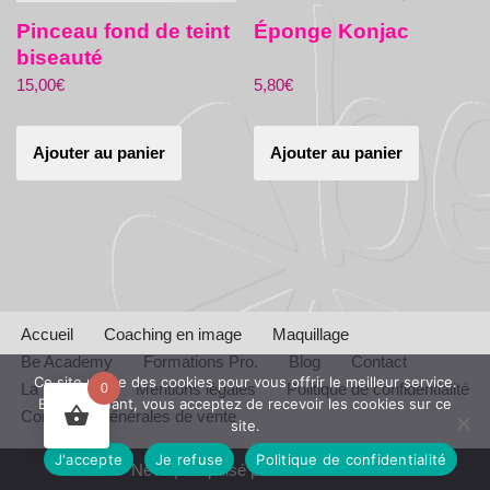
Pinceau fond de teint
Éponge Konjac
biseauté
15,00
€
5,80
€
Ajouter au panier
Ajouter au panier
Accueil
Coaching en image
Maquillage
Be Academy
Formations Pro.
Blog
Contact
Ce site utilise des cookies pour vous offrir le meilleur service.
La Boutique
Mentions légales
Politique de confidentialité
0
En continuant, vous acceptez de recevoir les cookies sur ce
Conditions générales de vente
site.
J'accepte
Je refuse
Politique de confidentialité
Neve
| Propulsé par
WordPress