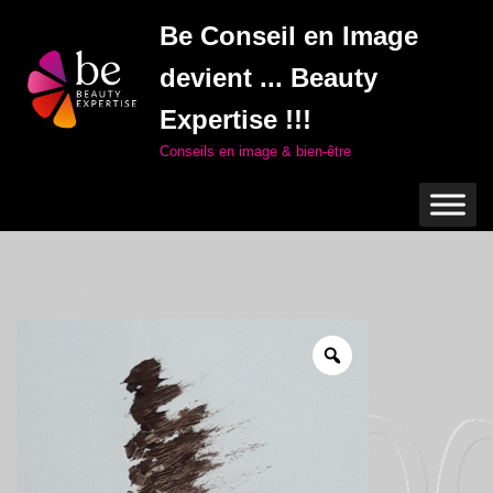
Be Conseil en Image
Aller
devient ... Beauty
au
contenu
Expertise !!!
Conseils en image & bien-être