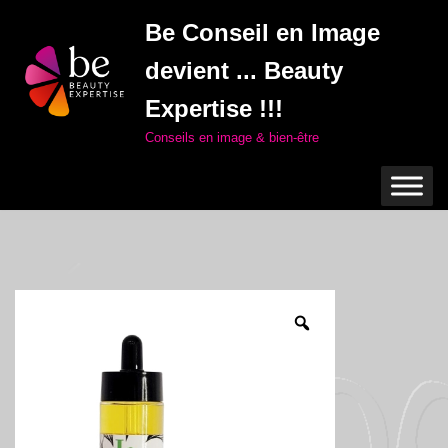
Be Conseil en Image
Aller
devient ... Beauty
au
contenu
Expertise !!!
Conseils en image & bien-être