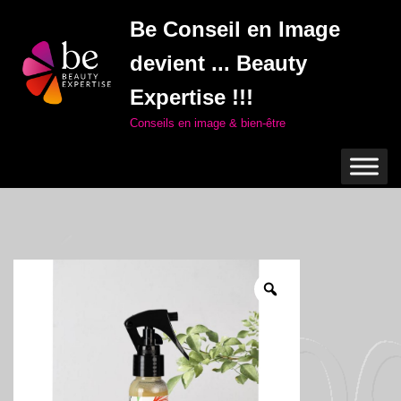
Be Conseil en Image
Aller
devient ... Beauty
au
contenu
Expertise !!!
Conseils en image & bien-être