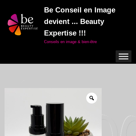
Be Conseil en Image
Aller
devient ... Beauty
au
contenu
Expertise !!!
Conseils en image & bien-être